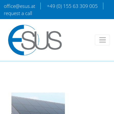
office@esus.at
+49 (0) 155 63 309 005
request a call