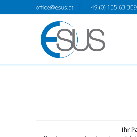
office@esus.at
+49 (0) 155 63 30
Ihr P