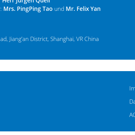
:
Herr Jürgen Quell
r:
Mrs. PingPing Tao
und
Mr. Felix Yan
, Jiang’an District, Shanghai, VR China
I
Da
A