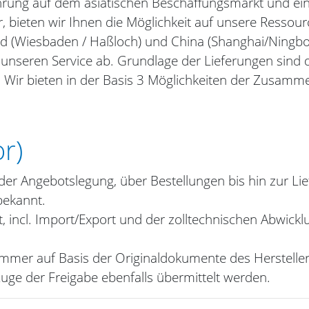
hrung auf dem asiatischen Beschaffungsmarkt und e
, bieten wir Ihnen die Möglichkeit auf unsere Ressou
d (Wiesbaden / Haßloch) und China (Shanghai/Ningbo) m
 unseren Service ab.
Grundlage der Lieferungen sind di
.
Wir bieten in der Basis 3 Möglichkeiten der Zusamme
r)
r Angebotslegung, über Bestellungen bis hin zur Lief
 immer bekannt.
rwaltet, incl. Import/Export und der zolltec
mer auf Basis der Originaldokumente des Hersteller 
Zuge der Freigabe ebenfalls übermittelt werden.