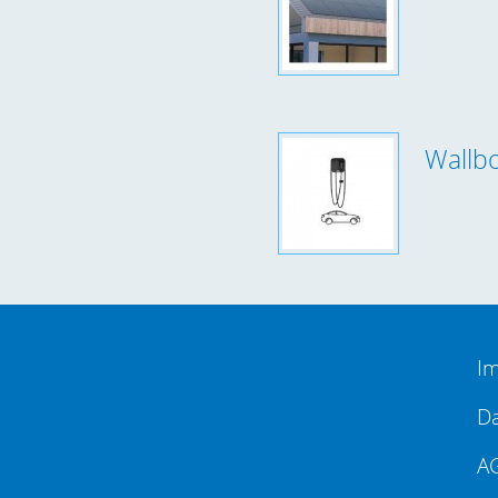
Wallb
I
Da
A