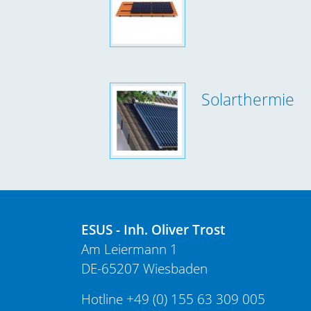
Solarthermie
ESUS - Inh. Oliver Trost
Am Leiermann 1
DE-65207 Wiesbaden
Hotline
+49 (0) 155 63 309 005