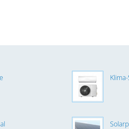
me
Klima-
al
Solar